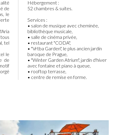
alité
Hébergement :
té de
52 chambres & suites.
s, le
ferte
Services :
• salon de musique avec cheminée,
'Aria
bibliothèque musicale,
 tous
• salle de cinéma privée,
, tel
• restaurant "CODA",
• "Vrtba Garden", le plus ancien jardin
el le
baroque de Prague,
ue de
• "Winter Garden Atrium", jardin d'hiver
motif
avec fontaine et piano à queue,
forgé
• rooftop terrasse,
• centre de remise en forme.