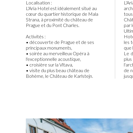
Localisation :
L'Ar
L'Aria Hotel est idéalement situé au
arch
cœur du quartier historique de Mala
tous
Strana, à proximité du château de
Chât
Prague et du Pont Charles.
par l
Ulti
Activités :
Hote
• découverte de Prague et de ses
les 
principaux monuments,
que 
• soirée au merveilleux Opéra à
Le d
l'exceptionnelle acoustique,
plus
• croisière sur la Vltava,
l'ar
• visite du plus beau château de
de n
Bohème, le Château de Karlstejn.
jusq