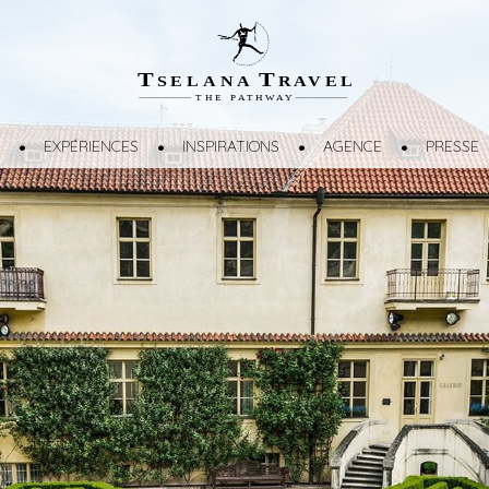
T
T
SELANA
R
A
VEL
THE
P
A
TH
W
A
Y
EXPÉRIENCES
INSPIRATIONS
AGENCE
PRESSE