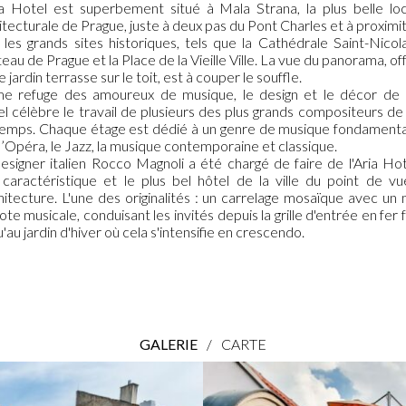
ia Hotel est superbement situé à Mala Strana, la plus belle loc
itecturale de Prague, juste à deux pas du Pont Charles et à proximi
 les grands sites historiques, tels que la Cathédrale Saint-Nicola
eau de Prague et la Place de la Vieille Ville. La vue du panorama, of
e jardin terrasse sur le toit, est à couper le souffle.
me refuge des amoureux de musique, le design et le décor de l
l célèbre le travail de plusieurs des plus grands compositeurs de
temps. Chaque étage est dédié à un genre de musique fondamental
l’Opéra, le Jazz, la musique contemporaine et classique.
esigner italien Rocco Magnoli a été chargé de faire de l'Aria Hot
 caractéristique et le plus bel hôtel de la ville du point de v
chitecture. L'une des originalités : un carrelage mosaïque avec un 
ote musicale, conduisant les invités depuis la grille d'entrée en fer 
u'au jardin d'hiver où cela s'intensifie en crescendo.
GALERIE
/
CARTE