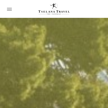
T
T
SELANA
R
A
VEL
THE
P
A
TH
W
A
Y