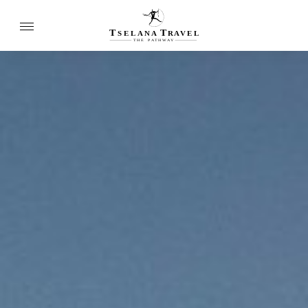
T
T
SELANA
R
A
VEL
THE
P
A
TH
W
A
Y