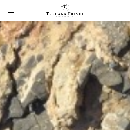
T
T
SELANA
R
A
VEL
THE
P
A
TH
W
A
Y