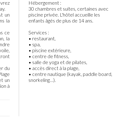
uvrez
Hébergement :
ay.
30 chambres et suites, certaines avec
st un
piscine privée. L'hôtel accueille les
ns la
enfants âgés de plus de 14 ans.
ns ce
Services :
n, la
• restaurant,
endre
• spa,
oile,
• piscine extérieure,
tront
• centre de fitness,
• salle de yoga et de pilates,
er du
• accès direct à la plage,
Plage
• centre nautique (kayak, paddle board,
et un
snorkeling…).
ion à