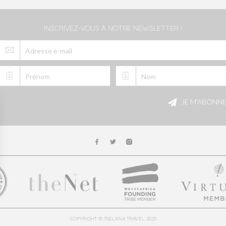
INSCRIVEZ-VOUS À NOTRE NEWSLETTER !
Veuillez
laisser
JE M'ABONN
ce
champ
vide.
COPYRIGHT © TSELANA TRAVEL 2025