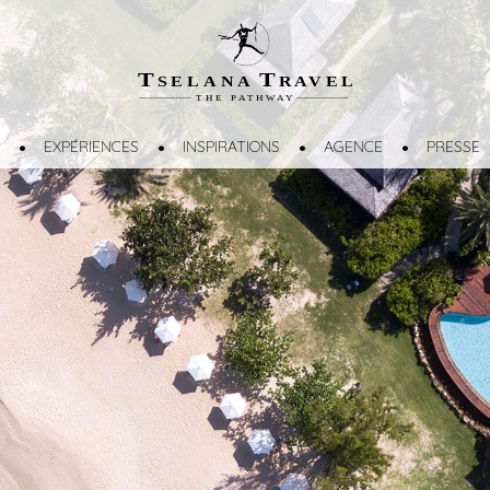
T
T
SELANA
R
A
VEL
THE
P
A
TH
W
A
Y
EXPÉRIENCES
INSPIRATIONS
AGENCE
PRESSE