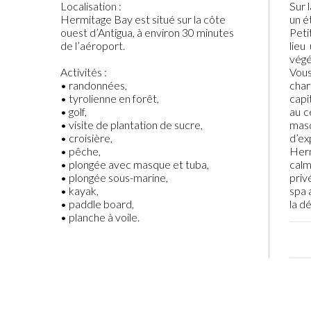
Localisation :
Sur 
Hermitage Bay est situé sur la côte
un é
ouest d’Antigua, à environ 30 minutes
Peti
de l’aéroport.
lieu
végé
Activités :
Vous
• randonnées,
char
• tyrolienne en forêt,
capi
• golf,
au c
• visite de plantation de sucre,
masq
• croisière,
d’ex
• pêche,
Herm
• plongée avec masque et tuba,
calm
• plongée sous-marine,
priv
• kayak,
spa 
• paddle board,
la d
• planche à voile.