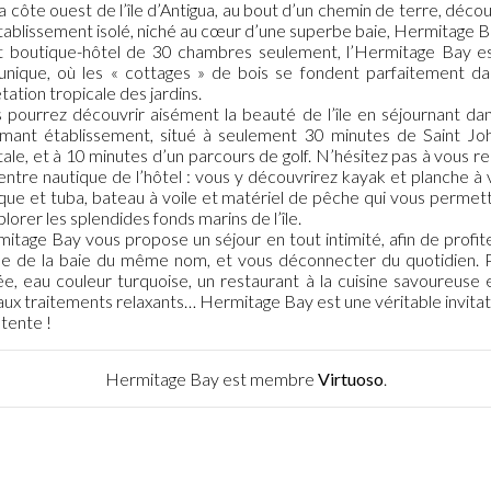
la côte ouest de l’île d’Antigua, au bout d’un chemin de terre, déco
tablissement isolé, niché au cœur d’une superbe baie, Hermitage B
t boutique-hôtel de 30 chambres seulement, l’Hermitage Bay e
 unique, où les « cottages » de bois se fondent parfaitement da
tation tropicale des jardins.
 pourrez découvrir aisément la beauté de l’île en séjournant da
mant établissement, situé à seulement 30 minutes de Saint Joh
tale, et à 10 minutes d’un parcours de golf. N’hésitez pas à vous r
entre nautique de l’hôtel : vous y découvrirez kayak et planche à v
ue et tuba, bateau à voile et matériel de pêche qui vous permet
plorer les splendides fonds marins de l’île.
itage Bay vous propose un séjour en tout intimité, afin de profit
e de la baie du même nom, et vous déconnecter du quotidien. 
ée, eau couleur turquoise, un restaurant à la cuisine savoureuse 
aux traitements relaxants… Hermitage Bay est une véritable invitat
étente !
Hermitage Bay est membre
Virtuoso
.