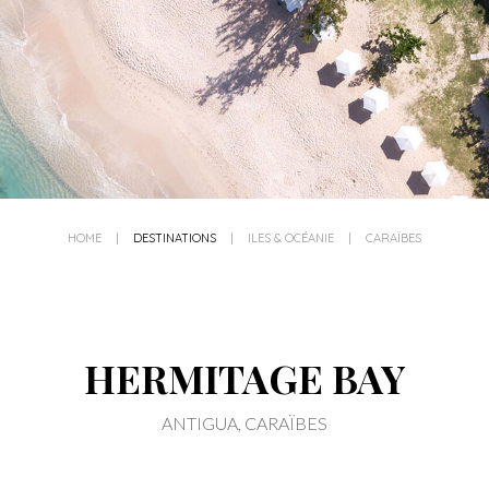
HOME
|
DESTINATIONS
|
ILES & OCÉANIE
|
CARAÏBES
HERMITAGE BAY
ANTIGUA, CARAÏBES