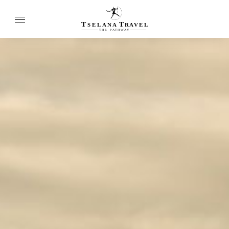
T
T
SELANA
R
A
VEL
THE
P
A
TH
W
A
Y