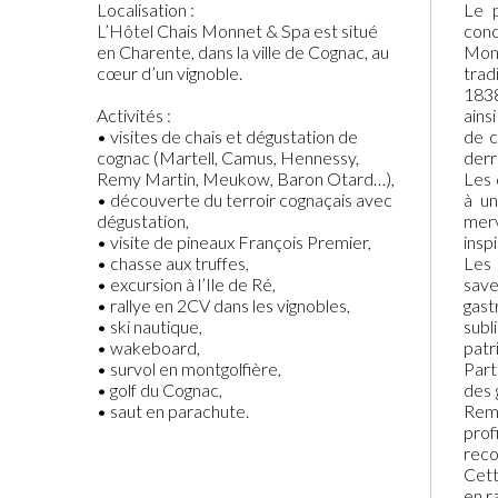
Localisation :
Le p
L’Hôtel Chais Monnet & Spa est situé
conc
en Charente, dans la ville de Cognac, au
Monn
cœur d’un vignoble.
trad
1838
Activités :
ains
• visites de chais et dégustation de
de c
cognac (Martell, Camus, Hennessy,
derr
Remy Martin, Meukow, Baron Otard…),
Les 
• découverte du terroir cognaçais avec
à un
dégustation,
merv
• visite de pineaux François Premier,
insp
• chasse aux truffes,
Les 
• excursion à l’Ile de Ré,
save
• rallye en 2CV dans les vignobles,
gast
• ski nautique,
subl
• wakeboard,
patri
• survol en montgolfière,
Part
• golf du Cognac,
des 
• saut en parachute.
Rem
prof
reco
Cett
en r