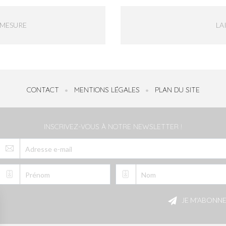
-MESURE
LA
CONTACT
MENTIONS LÉGALES
PLAN DU SITE
INSCRIVEZ-VOUS À NOTRE NEWSLETTER !
Veuillez
laisser
JE M'ABONN
ce
champ