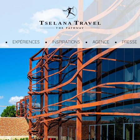
T
T
SELANA
R
A
VEL
THE
P
A
TH
W
A
Y
EXPÉRIENCES
INSPIRATIONS
AGENCE
PRESSE