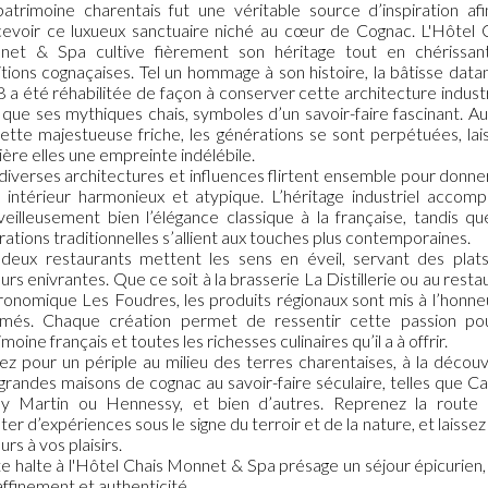
atrimoine charentais fut une véritable source d’inspiration af
evoir ce luxueux sanctuaire niché au cœur de Cognac. L'Hôtel 
et & Spa cultive fièrement son héritage tout en chérissan
itions cognaçaises. Tel un hommage à son histoire, la bâtisse data
 a été réhabilitée de façon à conserver cette architecture industr
i que ses mythiques chais, symboles d’un savoir-faire fascinant. Au
ette majestueuse friche, les générations se sont perpétuées, lai
ière elles une empreinte indélébile.
diverses architectures et influences flirtent ensemble pour donner
 intérieur harmonieux et atypique. L’héritage industriel accom
eilleusement bien l’élégance classique à la française, tandis qu
irations traditionnelles s’allient aux touches plus contemporaines.
deux restaurants mettent les sens en éveil, servant des plat
urs enivrantes. Que ce soit à la brasserie La Distillerie ou au resta
ronomique Les Foudres, les produits régionaux sont mis à l’honne
imés. Chaque création permet de ressentir cette passion po
moine français et toutes les richesses culinaires qu’il a à offrir.
ez pour un périple au milieu des terres charentaises, à la décou
grandes maisons de cognac au savoir-faire séculaire, telles que C
y Martin ou Hennessy, et bien d’autres. Reprenez la route 
iter d’expériences sous le signe du terroir et de la nature, et laissez 
urs à vos plaisirs.
e halte à l'Hôtel Chais Monnet & Spa présage un séjour épicurien,
affinement et authenticité.