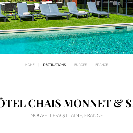
HOME
|
DESTINATIONS
|
EUROPE
|
FRANCE
ÔTEL CHAIS MONNET & S
NOUVELLE-AQUITAINE, FRANCE