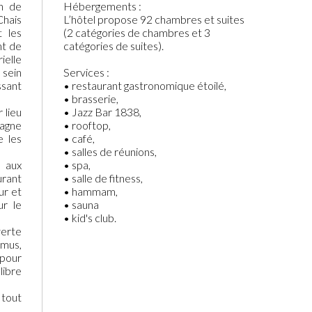
in de
Hébergements :
Chais
L’hôtel propose 92 chambres et suites
t les
(2 catégories de chambres et 3
nt de
catégories de suites).
ielle
 sein
Services :
ssant
• restaurant gastronomique étoilé,
• brasserie,
 lieu
• Jazz Bar 1838,
pagne
• rooftop,
e les
• café,
• salles de réunions,
s aux
• spa,
urant
• salle de fitness,
ur et
• hammam,
ur le
• sauna
• kid's club.
verte
amus,
pour
libre
 tout