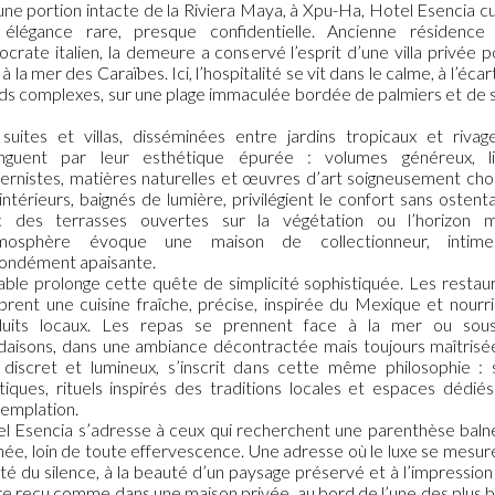
une portion intacte de la Riviera Maya, à Xpu-Ha, Hotel Esencia cu
élégance rare, presque confidentielle. Ancienne résidence
tocrate italien, la demeure a conservé l’esprit d’une villa privée 
 à la mer des Caraïbes. Ici, l’hospitalité se vit dans le calme, à l’écar
ds complexes, sur une plage immaculée bordée de palmiers et de 
suites et villas, disséminées entre jardins tropicaux et rivag
tinguent par leur esthétique épurée : volumes généreux, li
rnistes, matières naturelles et œuvres d’art soigneusement choi
intérieurs, baignés de lumière, privilégient le confort sans ostenta
c des terrasses ouvertes sur la végétation ou l’horizon ma
tmosphère évoque une maison de collectionneur, intim
ondément apaisante.
able prolonge cette quête de simplicité sophistiquée. Les restau
brent une cuisine fraîche, précise, inspirée du Mexique et nourr
duits locaux. Les repas se prennent face à la mer ou sous
daisons, dans une ambiance décontractée mais toujours maîtrisé
 discret et lumineux, s’inscrit dans cette même philosophie : 
stiques, rituels inspirés des traditions locales et espaces dédiés
emplation.
l Esencia s’adresse à ceux qui recherchent une parenthèse baln
inée, loin de toute effervescence. Une adresse où le luxe se mesure
ité du silence, à la beauté d’un paysage préservé et à l’impression
re reçu comme dans une maison privée, au bord de l’une des plus b