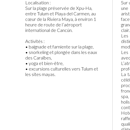
Localisation :
Sur 
Sur la plage préservée de Xpu-Ha,
une 
entre Tulum et Playa del Carmen, au
aris
cœur de la Riviera Maya, à environ 1
face
heure de route de l’aéroport
gran
international de Cancún.
clair.
Les 
Activités :
dis
• baignade et farniente sur la plage,
mode
• snorkeling et plongée dans les eaux
Les 
des Caraïbes,
ave
• yoga et bien-être,
L’a
• excursions culturelles vers Tulum et
prof
les sites mayas.
La t
célè
pro
fron
spa,
holi
cont
Hote
raff
qual
d’êt