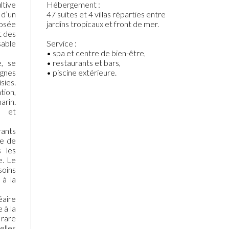
ltive
Hébergement :
 d’un
47 suites et 4 villas réparties entre
posée
jardins tropicaux et front de mer.
t des
sable
Service :
• spa et centre de bien-être,
e, se
• restaurants et bars,
gnes
• piscine extérieure.
sies.
tion,
rin.
e et
rants
ie de
 les
e. Le
soins
 à la
éaire
 à la
 rare
elles