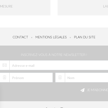
-MESURE
LA
CONTACT
MENTIONS LÉGALES
PLAN DU SITE
INSCRIVEZ-VOUS À NOTRE NEWSLETTER !
Veuillez
laisser
JE M'ABONN
ce
champ
vide.