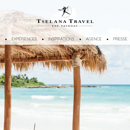
T
T
SELANA
R
A
VEL
THE
P
A
TH
W
A
Y
EXPÉRIENCES
INSPIRATIONS
AGENCE
PRESSE