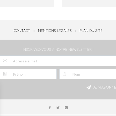
CONTACT
MENTIONS LÉGALES
PLAN DU SITE
INSCRIVEZ-VOUS À NOTRE NEWSLETTER !
Veuillez
laisser
JE M'ABONN
ce
champ
vide.