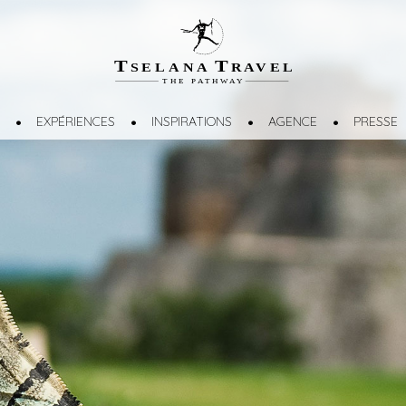
T
T
SELANA
R
A
VEL
THE
P
A
TH
W
A
Y
EXPÉRIENCES
INSPIRATIONS
AGENCE
PRESSE