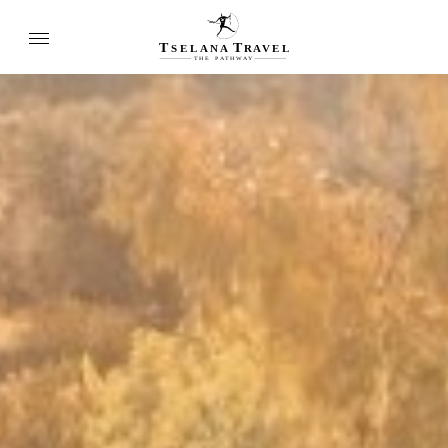
T
T
SELANA
R
A
VEL
THE
P
A
TH
W
A
Y