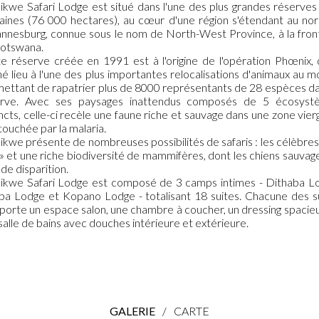
kwe Safari Lodge est situé dans l'une des plus grandes réserves
caines (76 000 hectares), au cœur d'une région s'étendant au no
nnesburg, connue sous le nom de North-West Province, à la fron
otswana.
e réserve créée en 1991 est à l'origine de l'opération Phœnix, 
é lieu à l'une des plus importantes relocalisations d'animaux au 
ettant de rapatrier plus de 8000 représentants de 28 espèces da
erve. Avec ses paysages inattendus composés de 5 écosyst
incts, celle-ci recèle une faune riche et sauvage dans une zone vier
touchée par la malaria.
kwe présente de nombreuses possibilités de safaris : les célèbres
» et une riche biodiversité de mammifères, dont les chiens sauvag
 de disparition.
kwe Safari Lodge est composé de 3 camps intimes - Dithaba L
pa Lodge et Kopano Lodge - totalisant 18 suites. Chacune des s
orte un espace salon, une chambre à coucher, un dressing spacieu
salle de bains avec douches intérieure et extérieure.
GALERIE
/
CARTE