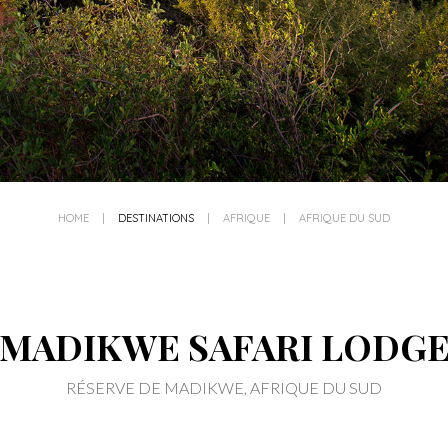
HOME
|
DESTINATIONS
|
AFRIQUE
|
AFRIQUE DU SUD
MADIKWE SAFARI LODG
RÉSERVE DE MADIKWE, AFRIQUE DU SUD