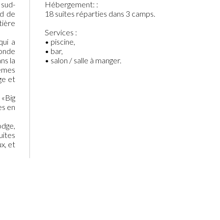
 sud-
Hébergement: :
rd de
18 suites réparties dans 3 camps.
tière
Services :
qui a
• piscine,
monde
• bar,
ns la
• salon / salle à manger.
èmes
ge et
 «Big
es en
odge,
uites
x, et