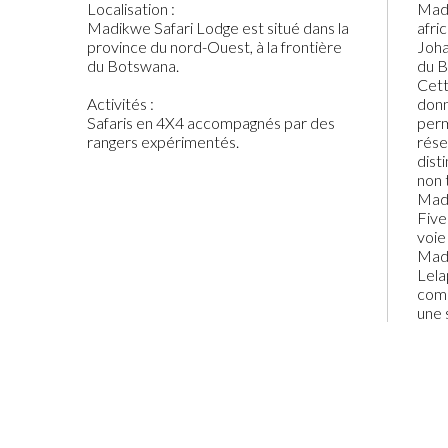
Localisation :
Madi
Madikwe Safari Lodge est situé dans la
afri
province du nord-Ouest, à la frontière
Joha
du Botswana.
du B
Cett
Activités :
donn
Safaris en 4X4 accompagnés par des
perm
rangers expérimentés.
rés
dist
non 
Madi
Five
voie
Madi
Lela
comp
une 