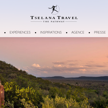
T
T
SELANA
R
A
VEL
THE
P
A
TH
W
A
Y
EXPÉRIENCES
INSPIRATIONS
AGENCE
PRESSE