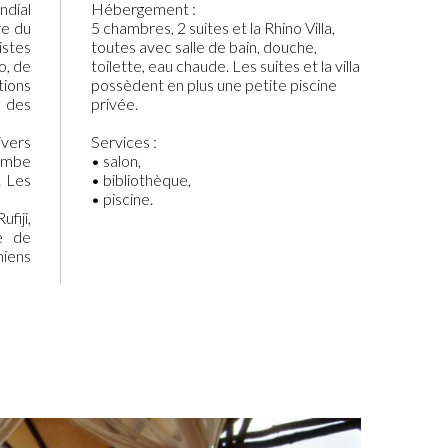
ndial
Hébergement :
re du
5 chambres, 2 suites et la Rhino Villa,
istes
toutes avec salle de bain, douche,
o, de
toilette, eau chaude. Les suites et la villa
tions
possèdent en plus une petite piscine
s des
privée.
ivers
Services :
lombe
• salon,
. Les
• bibliothèque,
• piscine.
fiji,
e de
hiens