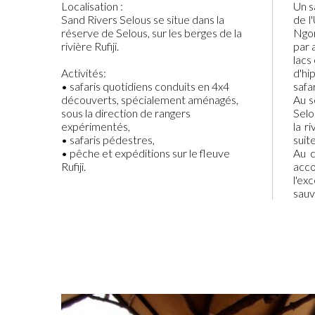
Localisation :
Un s
Sand Rivers Selous se situe dans la
de l
réserve de Selous, sur les berges de la
Ngor
rivière Rufiji.
par 
lacs
Activités:
d'hi
• safaris quotidiens conduits en 4x4
safa
découverts, spécialement aménagés,
Au s
sous la direction de rangers
Selo
expérimentés,
la r
• safaris pédestres,
suit
• pêche et expéditions sur le fleuve
Au c
Rufiji.
acc
l'ex
sauv