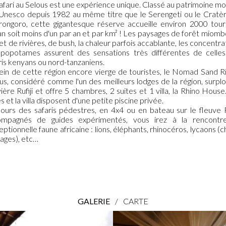
afari au Selous est une expérience unique. Classé au patrimoine mo
'Unesco depuis 1982 au même titre que le Serengeti ou le Cratè
ongoro, cette gigantesque réserve accueille environ 2000 tour
an soit moins d'un par an et par km² ! Les paysages de forêt miomb
 et de rivières, de bush, la chaleur parfois accablante, les concentra
ppopotames assurent des sensations très différentes de celle
ris kenyans ou nord-tanzaniens.
ein de cette région encore vierge de touristes, le Nomad Sand R
us, considéré comme l'un des meilleurs lodges de la région, surp
ivière Rufiji et offre 5 chambres, 2 suites et 1 villa, la Rhino House
es et la villa disposent d'une petite piscine privée.
ours des safaris pédestres, en 4x4 ou en bateau sur le fleuve Ru
ompagnés de guides expérimentés, vous irez à la rencontr
ceptionnelle faune africaine : lions, éléphants, rhinocéros, lycaons (c
ages), etc…
GALERIE
/
CARTE