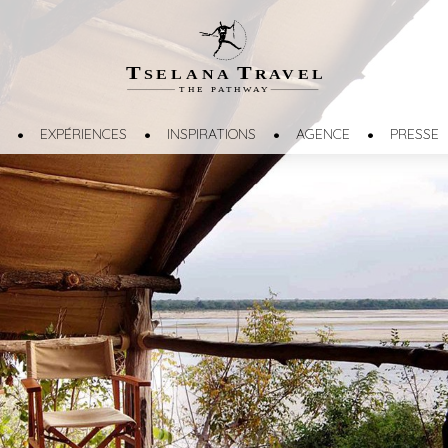
T
T
SELANA
R
A
VEL
THE
P
A
TH
W
A
Y
EXPÉRIENCES
INSPIRATIONS
AGENCE
PRESSE