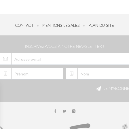
CONTACT
MENTIONS LÉGALES
PLAN DU SITE
INSCRIVEZ-VOUS À NOTRE NEWSLETTER !
Veuillez
laisser
JE M'ABONN
ce
champ
vide.