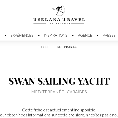
T
T
SELANA
R
A
VEL
THE
P
A
TH
W
A
Y
EXPÉRIENCES
INSPIRATIONS
AGENCE
PRESSE
HOME
|
DESTINATIONS
SWAN SAILING YACHT
MÉDITERRANÉE - CARAÏBES
Cette fiche est actuellement indisponible.
our obtenir des informations sur cette croisière, n'hésitez pas à no