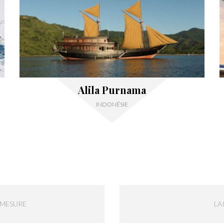
Alila Purnama
INDONÉSIE
-MESURE
LA