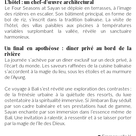
L’hôtel : un chef-d’œuvre architectural
Le Four Seasons at Sayan se déploie en terrasses, à l’image
des rizières en escalier. Son bâtiment principal, en forme de
bol de riz, s’inscrit dans la tradition balinaise. La visite de
l’hôtel, des villas paisibles aux piscines à températures
variables surplombant la vallée, révèle un sanctuaire
harmonieux.
Un final en apothéose : dîner privé au bord de la
rivière
La journée s’achève par un dîner exclusif sur un deck privé, à
l’écart du monde. Les saveurs raffinées de la cuisine balinaise
s’accordent à la magie du lieu, sous les étoiles et au murmure
de l’Ayung.
Ce voyage à Bali s’est révélé une exploration des contrastes :
de la frénésie urbaine à la quiétude des resorts, du luxe
ostentatoire à la spiritualité immersive. Si Jimbaran Bay séduit
par son cadre balnéaire et ses prestations haut de gamme,
Sayan enchante par son immersion dans l’essence même de
Bali. Une invitation à ralentir, à ressentir et à se laisser porter
par la magie de l’île des Dieux.