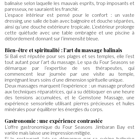
balinaise selon laquelle les mauvais esprits, trop imposants et
paresseux, ne sauraient les franchir.
L’espace intérieur est pensé pour le confort : un vaste
dressing, une salle de bain avec baignoire et douche séparées,
ainsi qu’une douche extérieure tropicale. L’extérieur prolonge
cette quiétude avec une table ombragée et une piscine à
débordement donnant sur l’immensité bleue.
Bien-être et spiritualité : l’art du massage balinais
Si Bali est réputée pour ses plages et ses temples, elle l’est
tout autant pour l’art du massage. Le spa du Four Seasons se
démarque par l’expertise de ses thérapeutes, qui
commencent leur journée par une visite au temple,
imprégnant leurs soins d’une dimension spirituelle unique.
Deux massages marquent l’expérience : un massage profond
aux techniques réparatrices, qui a su débloquer en une heure
des tensions accumulées, et le Gemstone Massage, une
expérience sensorielle utilisant pierres précieuses et huiles
minérales pour équilibrer les énergies du corps.
Gastronomie : une expérience contrastée
L’offre gastronomique du Four Seasons Jimbaran Bay est
variée mais laisse une impression mitigée.
Si le restaurant Jala se démarque par sa cuisine balinaise