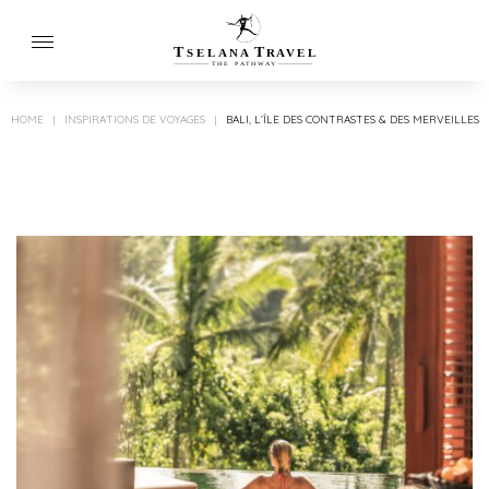
T
T
SELANA
R
A
VEL
THE
P
A
TH
W
A
Y
HOME
|
INSPIRATIONS DE VOYAGES
|
BALI, L’ÎLE DES CONTRASTES & DES MERVEILLES