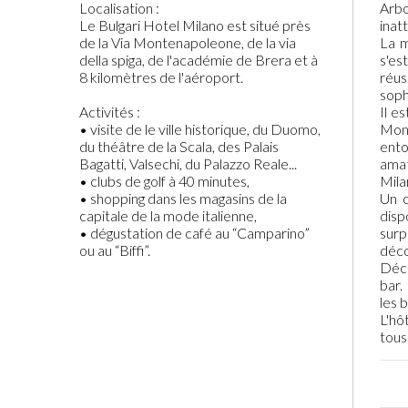
Localisation :
Arbo
Le Bulgari Hotel Milano est situé près
inat
de la Via Montenapoleone, de la via
La m
della spiga, de l'académie de Brera et à
s'es
8 kilomètres de l'aéroport.
réu
soph
Activités :
Il e
• visite de le ville historique, du Duomo,
Mont
du théâtre de la Scala, des Palais
ento
Bagatti, Valsechi, du Palazzo Reale...
amat
• clubs de golf à 40 minutes,
Mila
• shopping dans les magasins de la
Un c
capitale de la mode italienne,
dis
• dégustation de café au “Camparino”
sur
ou au “Biffi”.
déco
Déco
bar.
les 
L'hô
tous