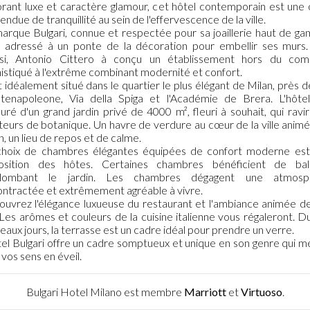
rant luxe et caractère glamour, cet hôtel contemporain est une 
tendue de tranquillité au sein de l'effervescence de la ville.
arque Bulgari, connue et respectée pour sa joaillerie haut de g
t adressé à un ponte de la décoration pour embellir ses murs.
ssi, Antonio Cittero à conçu un établissement hors du com
istiqué à l'extrême combinant modernité et confort.
st idéalement situé dans le quartier le plus élégant de Milan, près d
enapoleone, Via della Spiga et l'Académie de Brera. L'hôte
uré d'un grand jardin privé de 4000 m², fleuri à souhait, qui ravir
eurs de botanique. Un havre de verdure au cœur de la ville anim
n, un lieu de repos et de calme.
hoix de chambres élégantes équipées de confort moderne est
position des hôtes. Certaines chambres bénéficient de bal
plombant le jardin. Les chambres dégagent une atmosp
ntractée et extrêmement agréable à vivre.
uvrez l'élégance luxueuse du restaurant et l'ambiance animée d
 Les arômes et couleurs de la cuisine italienne vous régaleront. D
beaux jours, la terrasse est un cadre idéal pour prendre un verre.
tel Bulgari offre un cadre somptueux et unique en son genre qui m
 vos sens en éveil.
Bulgari Hotel Milano est membre
Marriott
et
Virtuoso
.