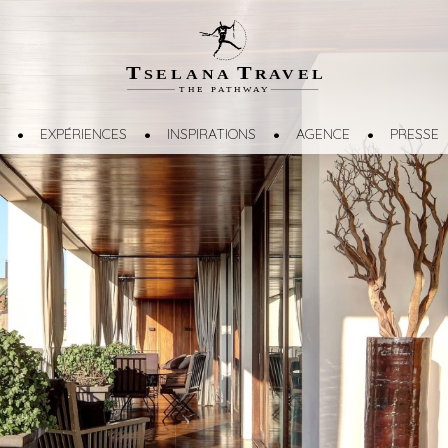
T
T
SELANA
R
A
VEL
THE
P
A
TH
W
A
Y
EXPÉRIENCES
INSPIRATIONS
AGENCE
PRESSE