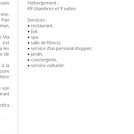
oasis
Hébergement :
49 chambres et 9 suites.
amme,
 Pari
Services :
mun,
• restaurant,
• bar,
e Via
• spa,
l est
• salle de fitness,
a les
• service d'un personal shopper,
ée de
• jardin,
• conciergerie,
 à la
• service voiturier.
cons
hère
e son
urant
ettra