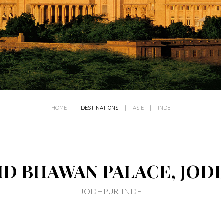
HOME
|
DESTINATIONS
|
ASIE
|
INDE
ID BHAWAN PALACE, JOD
JODHPUR, INDE