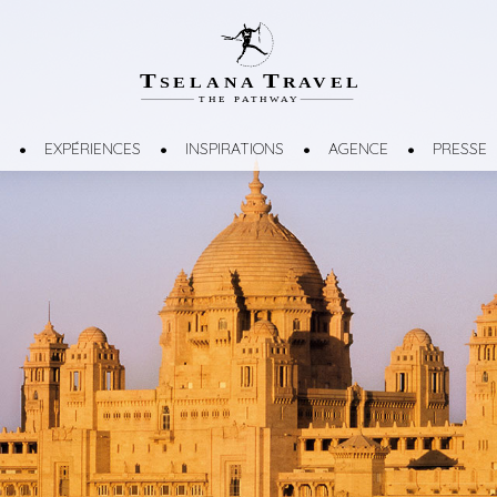
T
T
SELANA
R
A
VEL
THE
P
A
TH
W
A
Y
EXPÉRIENCES
INSPIRATIONS
AGENCE
PRESSE