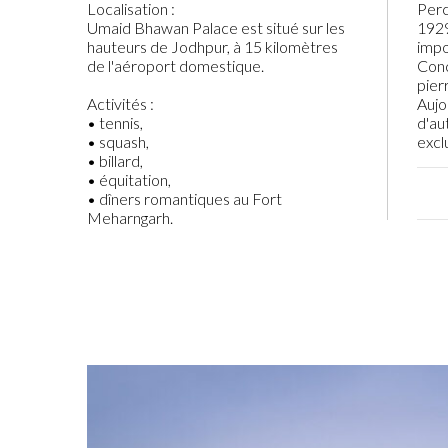
Localisation :
Perc
Umaid Bhawan Palace est situé sur les
1929
hauteurs de Jodhpur, à 15 kilomètres
impo
de l'aéroport domestique.
Conç
pier
Activités :
Aujo
• tennis,
d'au
• squash,
excl
• billard,
• équitation,
• dîners romantiques au Fort
Meharngarh.