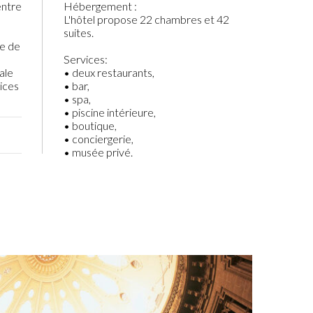
entre
Hébergement :
L'hôtel propose 22 chambres et 42
suites.
ce de
Services:
ale
• deux restaurants,
ices
• bar,
• spa,
• piscine intérieure,
• boutique,
• conciergerie,
• musée privé.