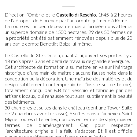
Direction l’Ombrie et le
Castello di Reschio
. 1h45 à 2 heures
de l’aéroport de Florence par l’autoroute qui mène à Rome.
La route est un peu décevante mais à l’arrivée nous attends
un superbe domaine de 1500 hectares. 29 des 50 fermes de
la propriété ont été patiemment rénovées depuis plus de 20
ans par le comte Benetikt Bolza lui-même.
Le Castello du XIe siècle a, quant à lui, ouvert ses portes il y a
18 mois après 3 ans et demi de travaux de grande envergure.
Cet architecte de formation a su mettre en valeur l’héritage
historique d’une main de maître : aucune fausse note dans la
conception ou la décoration. Une maîtrise des matières et du
design subtilement contemporain (et j’insiste sur ce terme),
totalement conçu par B.B for Reschio et fabriqué par des
artisans locaux, qui rehausse tout aussi subtilement la beauté
des bâtiments.
30 chambres et suites dans le château (dont une Tower Suite
de 2 chambres avec terrasse), 6 suites dans « l’annexe » Saint
Miguel toutes différentes, non pas en termes de style, mais en
termes de d’aménagement. Car, pour respecter
l’architecture originelle il a fallu s’adapter. Et il est difficile
d’avouer sa préférence pour l’une ou pour l’autre.