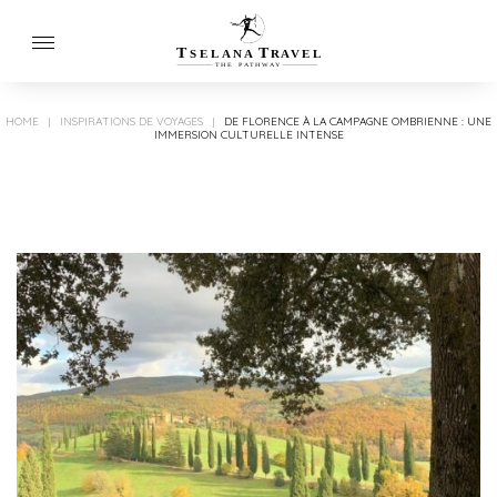
T
T
SELANA
R
A
VEL
THE
P
A
TH
W
A
Y
HOME
|
INSPIRATIONS DE VOYAGES
|
DE FLORENCE À LA CAMPAGNE OMBRIENNE : UNE
IMMERSION CULTURELLE INTENSE