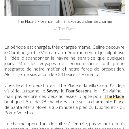
The Place à Florence, raffiné, luxueux & plein de charme
© The Place
La période est chargée, très chargée même, Céline découvre
le Cambodge et le Vietnam au même moment et je culpabilise
à l’idée d’abandonner le navire ne serait-ce que quelques
jours. Mais les voyages de reconnaissance font partie
intégrante de notre métier et notre force de proposition.
Alors… je me suis accordée 24 heures à Florence.
J’hésite entre deux hôtels : The Place et la Villa Cora. J’ai déjà
visité le Lungarno, le
Savoy
, le
Four Seasons
, le Il Salviatino…
mais pas encore ces deux adresses. J’opte pour
The Place
,
boutique hôtel de 26 chambres situé sur la charmante Place
de Santa Maria Novella à 5 minutes à pied du Duomo et 7 du
Ponte Vecchio.
Le charme opère tout de suite : à l’entrée, pas sonnette mais
un cordon à l’ancienne à tirer. Je mets quelques secondes à