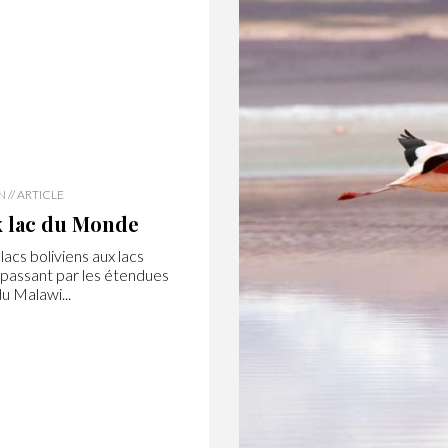
 // ARTICLE
x lac du Monde
acs boliviens aux lacs
passant par les étendues
u Malawi...