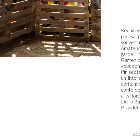
Réunifié
par sa p
souvent
Amateurs
garde : 
Garten o
vous don
(fin sep
un litto
abritant 
conte de 
arts flori
De la Ba
Brandebo
DÉC