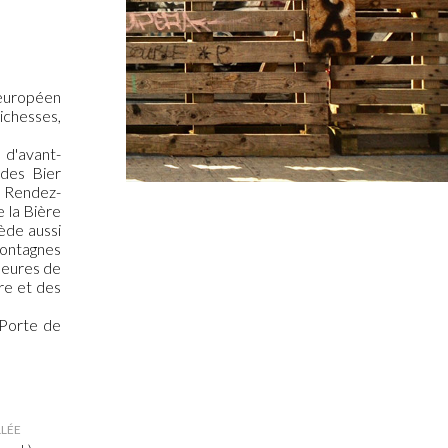
 européen
ichesses,
 d'avant-
 des Bier
? Rendez-
 la Bière
ède aussi
montagnes
emeures de
ure et des
 Porte de
LLÉE