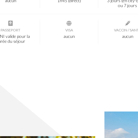
aucun
1h45 (direct)
3 jours (en city-
ou 7 jours
PASSEPORT
VISA
VACCIN / SAN
NI valide pour la
aucun
aucun
rée du séjour