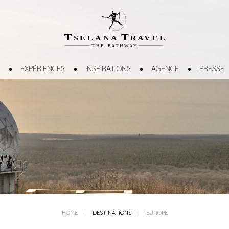
T
T
SELANA
R
A
VEL
THE
P
A
TH
W
A
Y
EXPÉRIENCES
INSPIRATIONS
AGENCE
PRESSE
HOME
|
DESTINATIONS
|
EUROPE