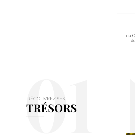
ou C
du
01
DÉCOUVREZ SES
TRÉSORS