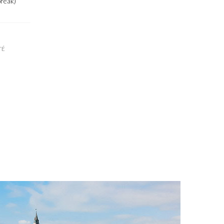
break)
TÉ