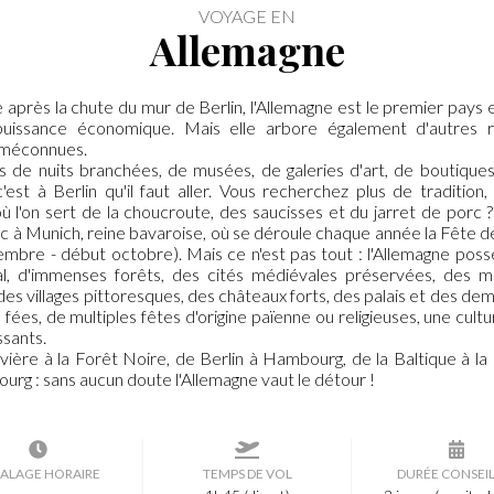
VOYAGE EN
Allemagne
e après la chute du mur de Berlin, l'Allemagne est le premier pays
uissance économique. Mais elle arbore également d'autres r
 méconnues.
 de nuits branchées, de musées, de galeries d'art, de boutiques
c'est à Berlin qu'il faut aller. Vous recherchez plus de tradition,
ù l'on sert de la choucroute, des saucisses et du jarret de porc 
c à Munich, reine bavaroise, où se déroule chaque année la Fête de
tembre - début octobre). Mais ce n'est pas tout : l'Allemagne poss
ral, d'immenses forêts, des cités médiévales préservées, des 
des villages pittoresques, des châteaux forts, des palais et des d
fées, de multiples fêtes d'origine païenne ou religieuses, une cult
ssants.
vière à la Forêt Noire, de Berlin à Hambourg, de la Baltique à la
urg : sans aucun doute l'Allemagne vaut le détour !
ALAGE HORAIRE
TEMPS DE VOL
DURÉE CONSEI